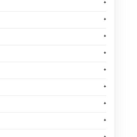
+
+
+
+
+
+
+
+