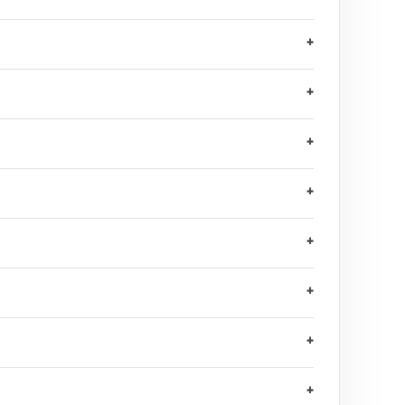
+
+
+
+
+
+
+
+