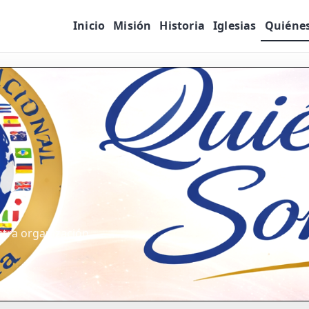
Inicio
Misión
Historia
Iglesias
Quiéne
stra organización.