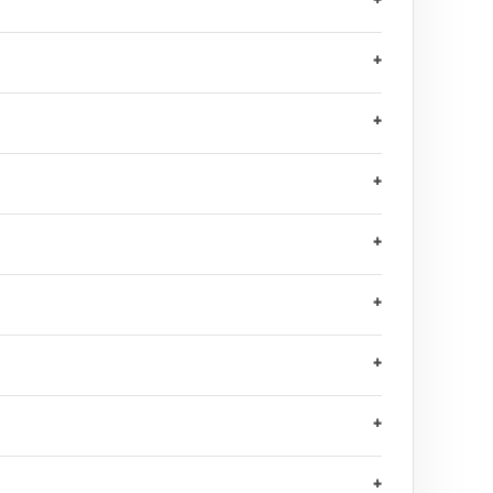
+
+
+
+
+
+
+
+
+