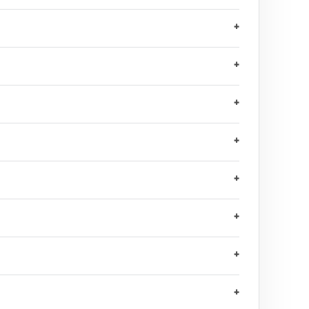
+
+
+
+
+
+
+
+